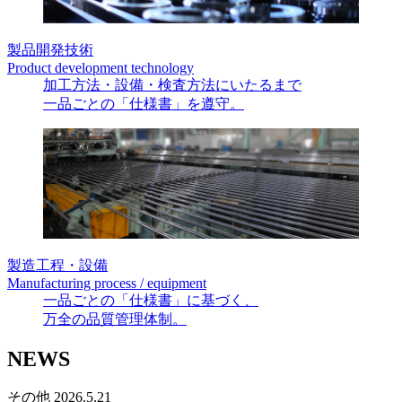
製品開発技術
Product development technology
加工方法・設備・検査方法にいたるまで
一品ごとの「仕様書」を遵守。
製造工程・設備
Manufacturing process / equipment
一品ごとの「仕様書」に基づく、
万全の品質管理体制。
NEWS
その他
2026.5.21