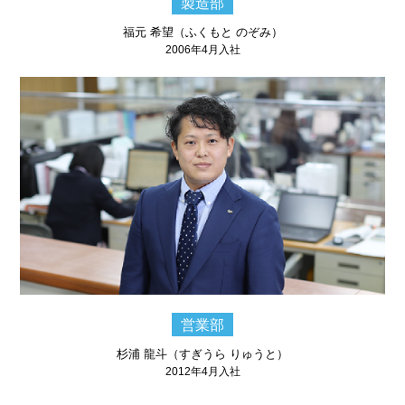
製造部
福元 希望（ふくもと のぞみ）
2006年4月入社
営業部
杉浦 龍斗（すぎうら りゅうと）
2012年4月入社